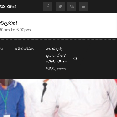
 238 8654
වේලාවන්
.30am to 6.00pm
ිය
සම්බන්ධතා
තොරතුරු
දැනගැනීමේ
අයිතිවාසිකම
පිළිබඳ පනත