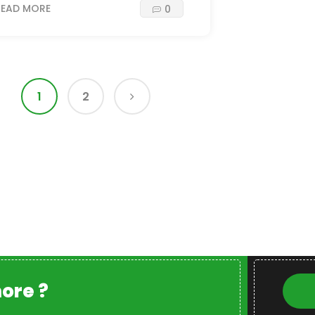
READ MORE
0
1
2
ore ?