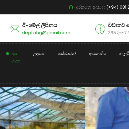
දුරකථන අංකය :
(+94) 081
ඊ-මේල් ලිපිනය
විවෘතව 
deptnbg@gmail.com
365 දින:7
අප
උද්‍යාන
සේවාවන්
ආයතනීය
ගැලර
ගැන