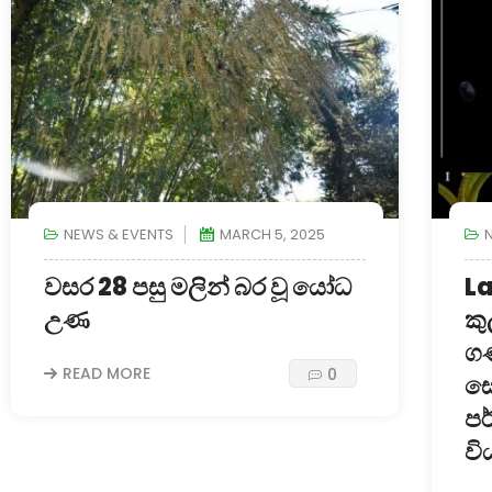
NEWS & EVENTS
MARCH 5, 2025
වසර 28 පසු මලින් බර වූ යෝධ
La
උණ
කු
ග
READ MORE
0
සො
ප
වි