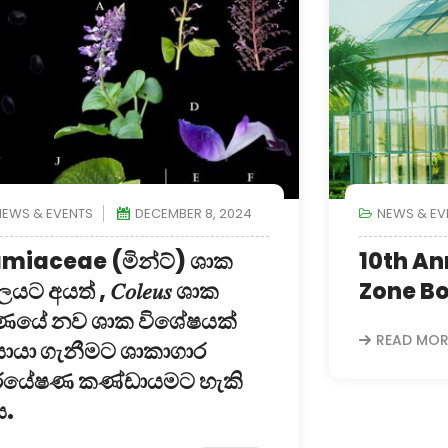
NEWS & EVENTS
DECEMBER 8, 2024
NEWS & EV
miaceae (මින්ට්) ශාක
10th An
ලයට අයත් , 𝐶𝑜𝑙𝑒𝑢𝑠 ශාක
Zone B
ණයේ නව ශාක විශේෂයක්
READ MOR
යා ගැනීමට ශාකාගාර
ර්යේෂණ කණ්ඩායමට හැකි
ය.