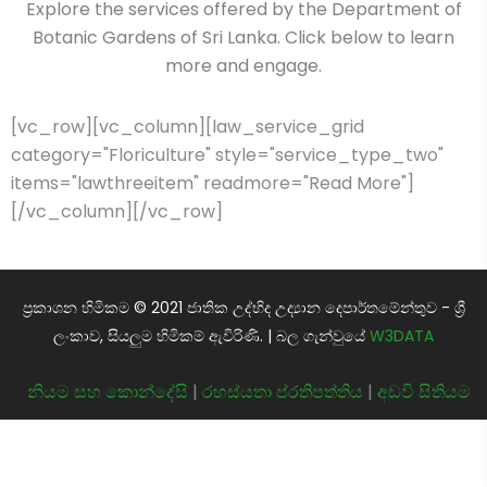
Explore the services offered by the Department of
Botanic Gardens of Sri Lanka. Click below to learn
more and engage.
[vc_row][vc_column][law_service_grid
category="Floriculture" style="service_type_two"
items="lawthreeitem" readmore="Read More"]
[/vc_column][/vc_row]
ප්‍රකාශන හිමිකම © 2021 ජාතික උද්භිද උද්‍යාන දෙපාර්තමේන්තුව - ශ්‍රී
ලංකාව, සියලුම හිමිකම් ඇවිරිණි. | බල ගැන්වුයේ
W3DATA
නියම සහ කොන්දේසි
|
රහස්යතා ප්රතිපත්තිය
|
අඩවි සිතියම